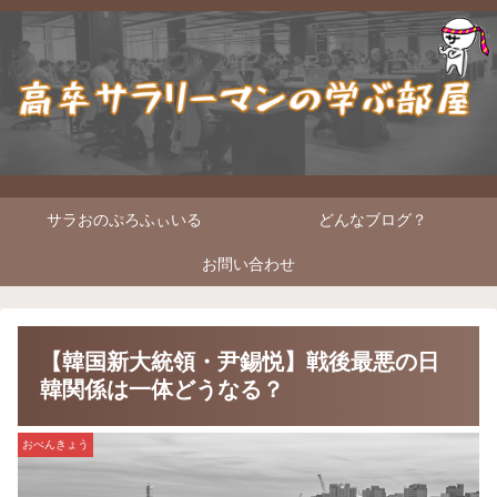
サラおのぷろふぃいる
どんなブログ？
お問い合わせ
【韓国新大統領・尹錫悦】戦後最悪の日
韓関係は一体どうなる？
おべんきょう