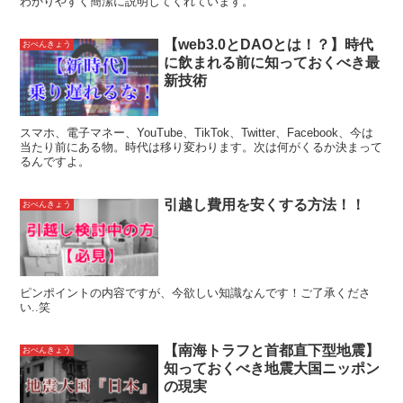
わかりやすく簡潔に説明してくれています。
【web3.0とDAOとは！？】時代
おべんきょう
に飲まれる前に知っておくべき最
新技術
スマホ、電子マネー、YouTube、TikTok、Twitter、Facebook、今は
当たり前にある物。時代は移り変わります。次は何がくるか決まって
るんですよ。
引越し費用を安くする方法！！
おべんきょう
ピンポイントの内容ですが、今欲しい知識なんです！ご了承くださ
い..笑
【南海トラフと首都直下型地震】
おべんきょう
知っておくべき地震大国ニッポン
の現実