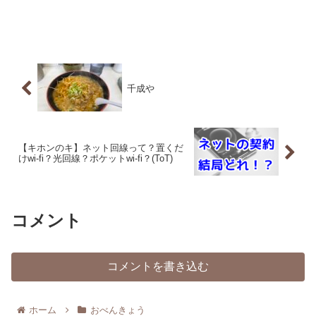
千成や
【キホンのキ】ネット回線って？置くだ
けwi-fi？光回線？ポケットwi-fi？(ToT)
コメント
コメントを書き込む
ホーム
おべんきょう